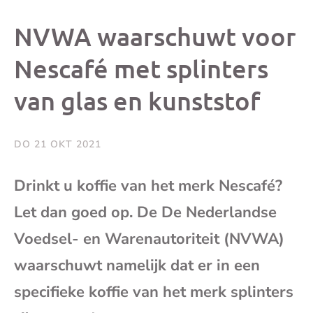
dit
dit
dit
dit
NVWA waarschuwt voor
bericht
bericht
bericht
beri
Nescafé met splinters
van glas en kunststof
op
op
op
via
Facebook
X
Whatsap
e-
DO 21 OKT 2021
mai
Drinkt u koffie van het merk Nescafé?
Let dan goed op. De De Nederlandse
(op
Voedsel- en Warenautoriteit (NVWA)
je
waarschuwt namelijk dat er in een
e-
specifieke koffie van het merk splinters