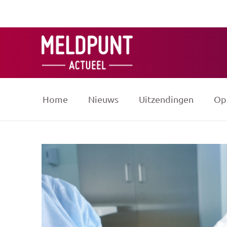
Ga
naar
de
inhoud
Home
Nieuws
Uitzendingen
Op