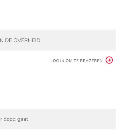
N DE OVERHEID
LOG IN OM TE REAGEREN
ar dood gaat