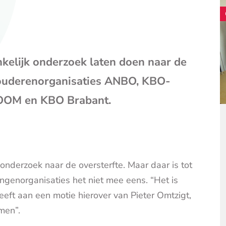
mail
(opent
je
e-
mailpr
nkelijk onderzoek laten doen naar de
e ouderenorganisaties ANBO, KBO-
OOM en KBO Brabant.
onderzoek naar de oversterfte. Maar daar is tot
ngenorganisaties het niet mee eens. “Het is
eft aan een motie hierover van Pieter Omtzigt,
men”.