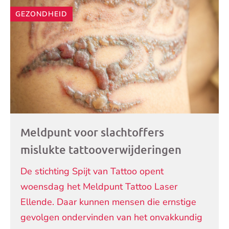
GEZONDHEID
Meldpunt voor slachtoffers
mislukte tattooverwijderingen
De stichting Spijt van Tattoo opent
woensdag het Meldpunt Tattoo Laser
Ellende. Daar kunnen mensen die ernstige
gevolgen ondervinden van het onvakkundig