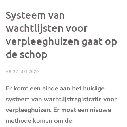
dit
dit
dit
dit
Systeem van
bericht
bericht
bericht
beri
wachtlijsten voor
verpleeghuizen gaat op
op
op
op
via
de schop
Facebook
X
Whatsap
e-
mai
VR 22 MEI 2020
(op
Er komt een einde aan het huidige
systeem van wachtlijstregistratie voor
je
verpleeghuizen. Er moet een nieuwe
e-
methode komen om de