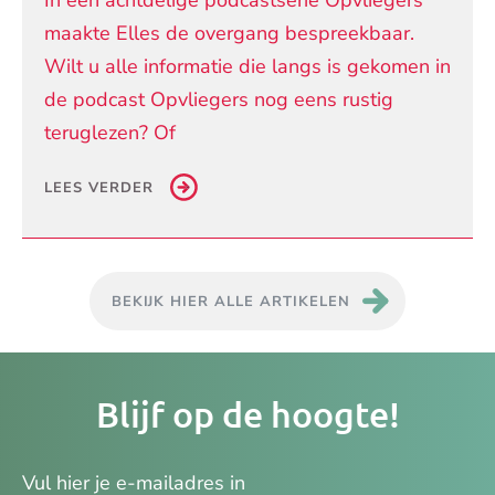
maakte Elles de overgang bespreekbaar.
Wilt u alle informatie die langs is gekomen in
de podcast Opvliegers nog eens rustig
teruglezen? Of
LEES VERDER
BEKIJK HIER ALLE ARTIKELEN
Je
Blijf op de hoogte!
e-
ma