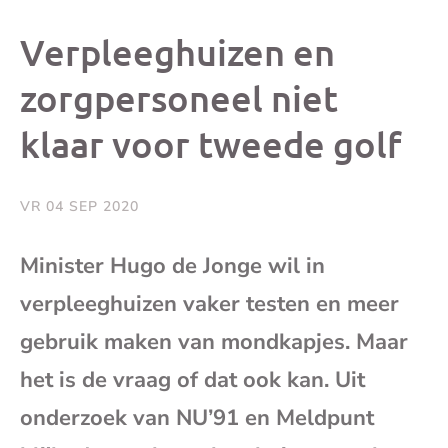
dit
dit
dit
dit
Verpleeghuizen en
bericht
bericht
bericht
beri
zorgpersoneel niet
klaar voor tweede golf
op
op
op
via
Facebook
X
Whatsap
e-
VR 04 SEP 2020
mai
Minister Hugo de Jonge wil in
verpleeghuizen vaker testen en meer
(op
gebruik maken van mondkapjes. Maar
je
het is de vraag of dat ook kan. Uit
e-
onderzoek van NU’91 en Meldpunt