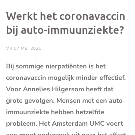
dit
dit
dit
dit
Werkt het coronavaccin
bericht
bericht
bericht
beri
bij auto-immuunziekte?
op
op
op
via
VR 07 MEI 2021
Facebook
X
Whatsap
e-
Bij sommige nierpatiënten is het
mai
coronavaccin mogelijk minder effectief.
Voor Annelies Hilgersom heeft dat
(op
grote gevolgen. Mensen met een auto-
je
immuunziekte hebben hetzelfde
probleem. Het Amsterdam UMC voert
e-