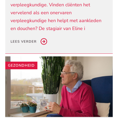
verpleegkundige. Vinden cliënten het
vervelend als een onervaren
verpleegkundige hen helpt met aankleden
en douchen? De stagiair van Eline i
LEES VERDER
GEZONDHEID