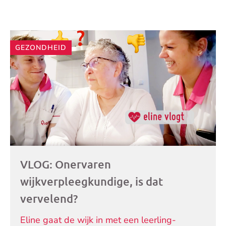
Andere
GEZONDHEID
artikelen
VLOG: Onervaren
wijkverpleegkundige, is dat
vervelend?
Eline gaat de wijk in met een leerling-