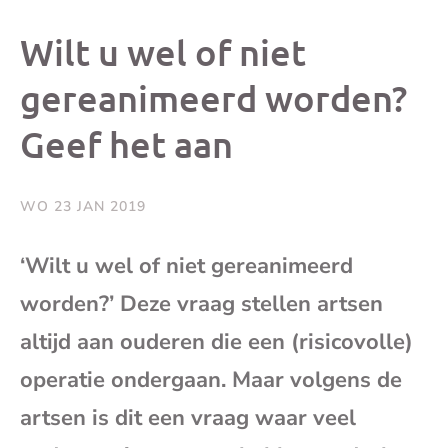
dit
dit
dit
dit
Wilt u wel of niet
bericht
bericht
bericht
beri
gereanimeerd worden?
Geef het aan
op
op
op
via
Facebook
X
Whatsap
e-
WO 23 JAN 2019
mai
‘Wilt u wel of niet gereanimeerd
worden?’ Deze vraag stellen artsen
(op
altijd aan ouderen die een (risicovolle)
je
operatie ondergaan. Maar volgens de
e-
artsen is dit een vraag waar veel