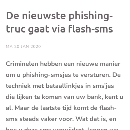
dit
dit
dit
dit
De nieuwste phishing-
bericht
bericht
bericht
beri
truc gaat via flash-sms
op
op
op
via
MA 20 JAN 2020
Facebook
X
Whatsap
e-
Criminelen hebben een nieuwe manier
mai
om u phishing-smsjes te versturen. De
techniek met betaallinkjes in sms’jes
(op
die lijken te komen van uw bank, kent u
je
al. Maar de laatste tijd komt de flash-
sms steeds vaker voor. Wat dat is, en
e-