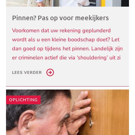
Pinnen? Pas op voor meekijkers
Voorkomen dat uw rekening geplunderd
wordt als u een kleine boodschap doet? Let
dan goed op tijdens het pinnen. Landelijk zijn
er criminelen actief die via ‘shouldering’ uit zi
LEES VERDER
OPLICHTING