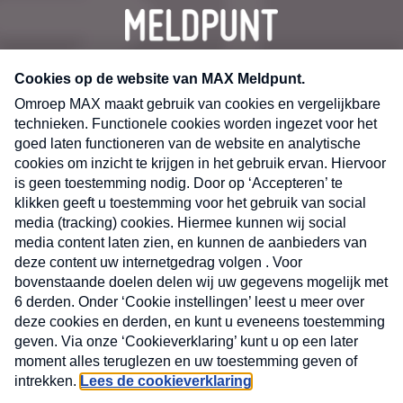
CONTACT
Volg ons op
Nieuwsbrief
X
Neem hier een gratis abonnement op de MAX
Consumenten nieuwsbrief. Elke maandag en
donderdag in uw mailbox.
laring
MAX
Cookieverklaring
Kwetsbaarheid
Cookie