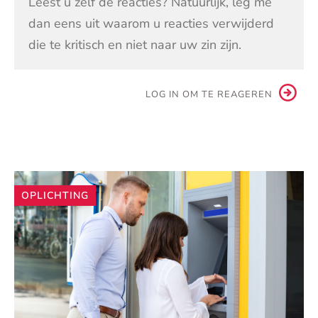
Leest u zelf de reacties? Natuurlijk, leg me
dan eens uit waarom u reacties verwijderd
die te kritisch en niet naar uw zin zijn.
LOG IN OM TE REAGEREN
Andere
OPLICHTING
artikelen