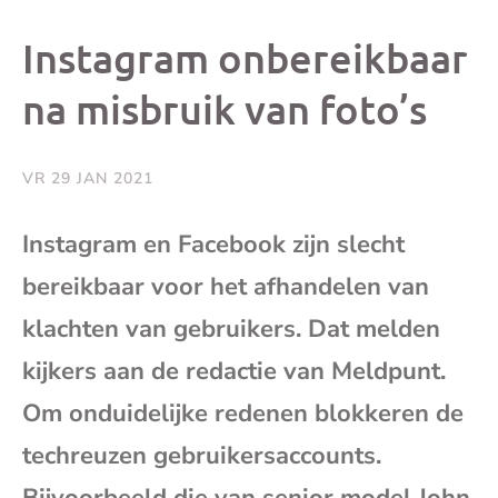
dit
dit
dit
dit
Instagram onbereikbaar
bericht
bericht
bericht
beri
na misbruik van foto’s
op
op
op
via
VR 29 JAN 2021
Facebook
X
Whatsap
e-
Instagram en Facebook zijn slecht
mai
bereikbaar voor het afhandelen van
klachten van gebruikers. Dat melden
(op
kijkers aan de redactie van Meldpunt.
je
Om onduidelijke redenen blokkeren de
techreuzen gebruikersaccounts.
e-