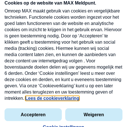
CONTACT
Volg ons op
Nieuwsbrief
X
Neem hier een gratis abonnement op de MAX
Consumenten nieuwsbrief. Elke maandag en
donderdag in uw mailbox.
laring
MAX
Cookieverklaring
Kwetsbaarheid
Cookie
Uw
vakantieman
melden
instellingen
INSCH
e-
VOOR
privacyverklaring