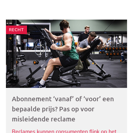
Andere
RECHT
artikelen
Abonnement ‘vanaf’ of ‘voor’ een
bepaalde prijs? Pas op voor
misleidende reclame
Reclames kunnen consumenten flink op het