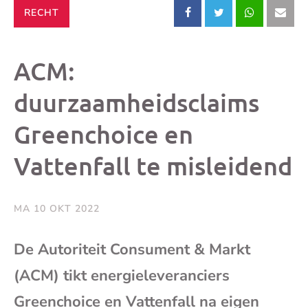
CATEGORIE:
RECHT
Deel
Deel
Deel
Dee
dit
dit
dit
dit
ACM:
bericht
bericht
bericht
beri
duurzaamheidsclaims
Greenchoice en
op
op
op
via
Vattenfall te misleidend
Facebook
X
Whatsap
e-
mai
MA 10 OKT 2022
(op
De Autoriteit Consument & Markt
(ACM) tikt energieleveranciers
je
Greenchoice en Vattenfall na eigen