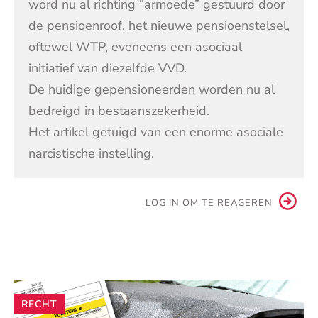
word nu al richting “armoede” gestuurd door
de pensioenroof, het nieuwe pensioenstelsel,
oftewel WTP, eveneens een asociaal
initiatief van diezelfde VVD.
De huidige gepensioneerden worden nu al
bedreigd in bestaanszekerheid.
Het artikel getuigd van een enorme asociale
narcistische instelling.
LOG IN OM TE REAGEREN
Andere
RECHT