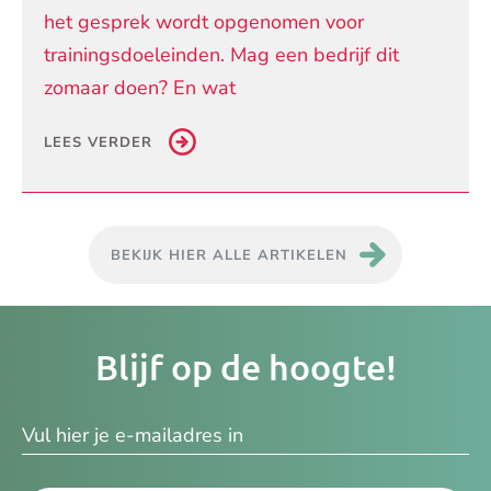
het gesprek wordt opgenomen voor
trainingsdoeleinden. Mag een bedrijf dit
zomaar doen? En wat
LEES VERDER
BEKIJK HIER ALLE ARTIKELEN
Je
Blijf op de hoogte!
e-
ma