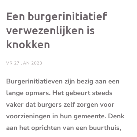
dit
dit
dit
dit
Een burgerinitiatief
bericht
bericht
bericht
beri
verwezenlijken is
knokken
op
op
op
via
Facebook
X
Whatsap
e-
VR 27 JAN 2023
mai
Burgerinitiatieven zijn bezig aan een
lange opmars. Het gebeurt steeds
(op
vaker dat burgers zelf zorgen voor
je
voorzieningen in hun gemeente. Denk
e-
aan het oprichten van een buurthuis,