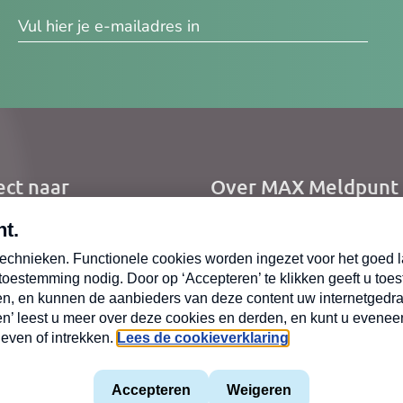
res
ect naar
Over MAX Meldpunt
me
Over Meldpunt Actue
uws
zendingen
oepen