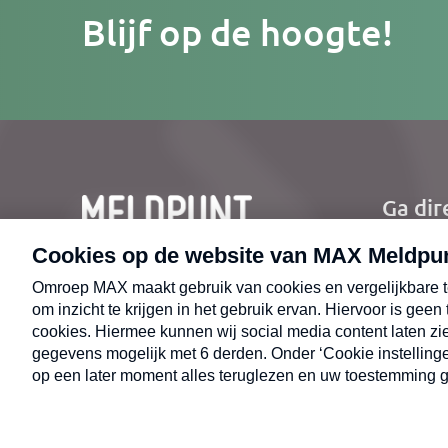
Je
Blijf op de hoogte!
e-
mailad
Ga dir
Ho
Nie
CONTACT
Uit
Opr