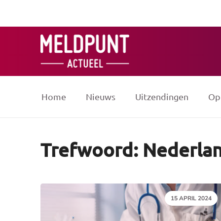
Ga
naar
de
inhoud
Home
Nieuws
Uitzendingen
Op
Trefwoord: Nederlan
DATUM:
15 APRIL 2024