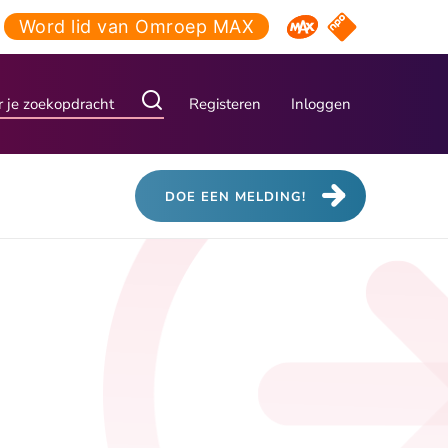
Word lid van Omroep MAX
NPO Start
Omroep MAX
Registeren
Inloggen
DOE EEN MELDING!