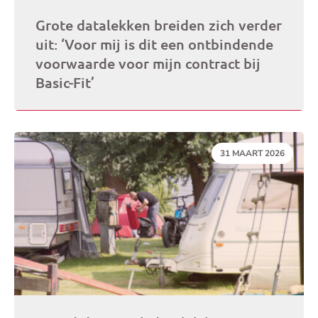
Grote datalekken breiden zich verder
uit: ‘Voor mij is dit een ontbindende
voorwaarde voor mijn contract bij
Basic-Fit’
DATUM:
31 MAART 2026