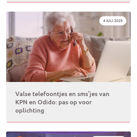
DATUM:
4 JULI 2025
Valse telefoontjes en sms’jes van
KPN en Odido: pas op voor
oplichting