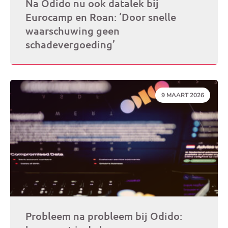
Na Odido nu ook datalek bij
Eurocamp en Roan: ‘Door snelle
waarschuwing geen
schadevergoeding’
DATUM:
9 MAART 2026
Probleem na probleem bij Odido: