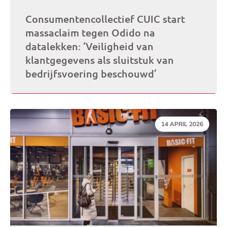
Consumentencollectief CUIC start
massaclaim tegen Odido na
datalekken: ‘Veiligheid van
klantgegevens als sluitstuk van
bedrijfsvoering beschouwd’
DATUM:
14 APRIL 2026