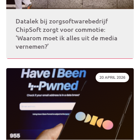
Datalek bij zorgsoftwarebedrijf
ChipSoft zorgt voor commotie:
‘Waarom moet ik alles uit de media
vernemen?’
DATUM:
20 APRIL 2026