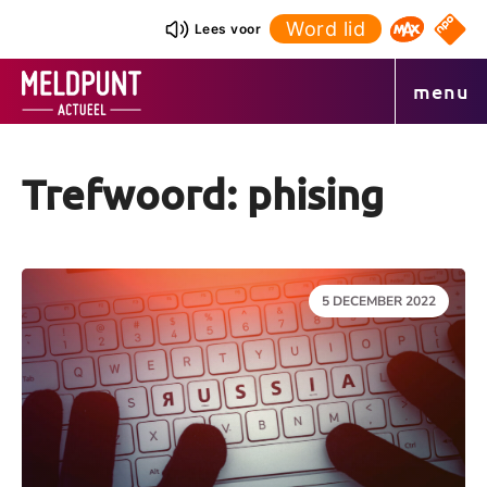
Ga
Word lid
NPO S
Lees voor
Omroep 
naar
de
menu
inhoud
Trefwoord: phising
DATUM:
5 DECEMBER 2022