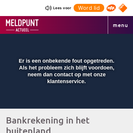
Ga
Word lid
NPO S
Lees voor
Omroep 
naar
de
menu
inhoud
INSTELLINGE
DEMPEN
VOL
SCH
Er is een onbekende fout opgetreden.
Als het probleem zich blijft voordoen,
AFSPELEN
neem dan contact op met onze
klantenservice.
00:01
00:00
Bankrekening in het
buitenland