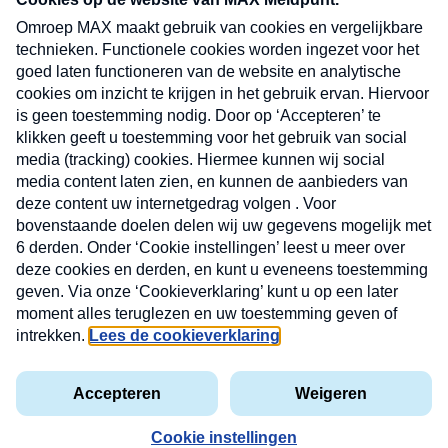
CONTACT
Volg ons op
Nieuwsbrief
X
Neem hier een gratis abonnement op de MAX
Consumenten nieuwsbrief. Elke maandag en
donderdag in uw mailbox.
laring
MAX
Cookieverklaring
Kwetsbaarheid
Cookie
Uw
vakantieman
melden
instellingen
INSCH
e-
VOOR
privacyverklaring
mailadres
DE