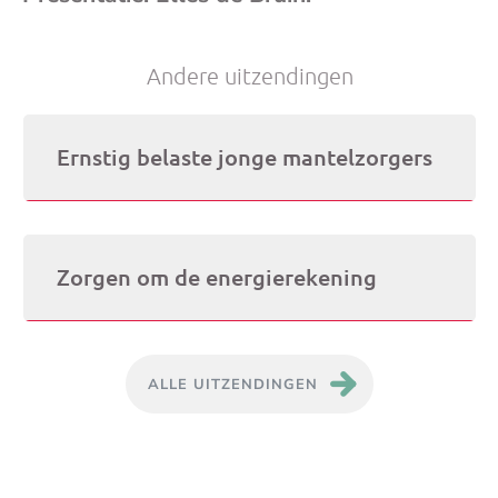
(op
Andere uitzendingen
je
DATUM:
5 JUNI 2026
Ernstig belaste jonge mantelzorgers
e-
mai
DATUM:
29 MEI 2026
Zorgen om de energierekening
ALLE UITZENDINGEN