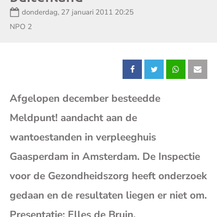
Datum:
donderdag, 27 januari 2011 20:25
Zender:
NPO 2
Deel
Deel
Deel
Dee
Afgelopen december besteedde
dit
dit
dit
dit
Meldpunt! aandacht aan de
bericht
bericht
bericht
beri
wantoestanden in verpleeghuis
op
op
op
op
Gaasperdam in Amsterdam. De Inspectie
voor de Gezondheidszorg heeft onderzoek
Facebook
X
Whatsap
E-
gedaan en de resultaten liegen er niet om.
mai
Presentatie: Elles de Bruin.