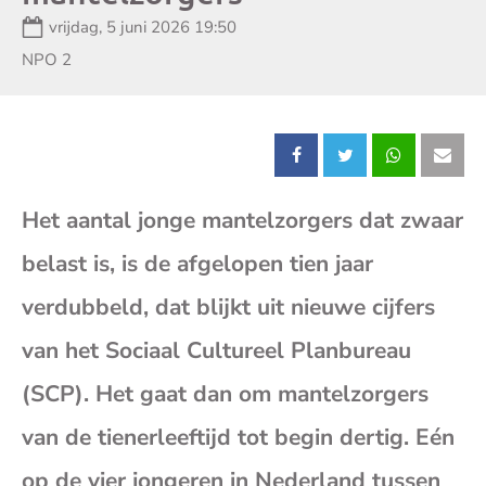
Datum:
vrijdag, 5 juni 2026 19:50
Zender:
NPO 2
Deel
Deel
Deel
Dee
Het aantal jonge mantelzorgers dat zwaar
dit
dit
dit
dit
belast is, is de afgelopen tien jaar
bericht
bericht
bericht
beri
verdubbeld, dat blijkt uit nieuwe cijfers
op
op
op
op
van het Sociaal Cultureel Planbureau
(SCP). Het gaat dan om mantelzorgers
Facebook
X
Whatsap
E-
van de tienerleeftijd tot begin dertig. Eén
mai
op de vier jongeren in Nederland tussen