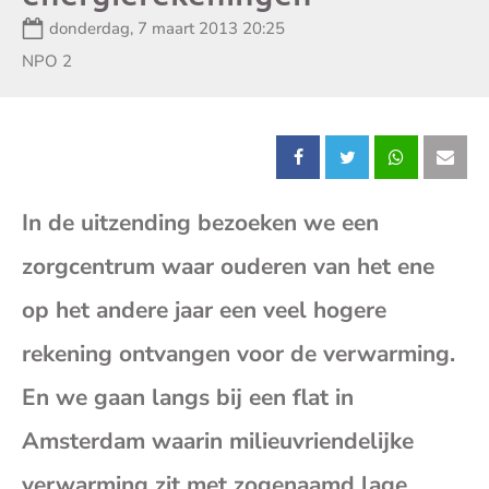
Datum:
donderdag, 7 maart 2013 20:25
Zender:
NPO 2
Deel
Deel
Deel
Dee
In de uitzending bezoeken we een
dit
dit
dit
dit
zorgcentrum waar ouderen van het ene
bericht
bericht
bericht
beri
op het andere jaar een veel hogere
op
op
op
op
rekening ontvangen voor de verwarming.
En we gaan langs bij een flat in
Facebook
X
Whatsap
E-
Amsterdam waarin milieuvriendelijke
mai
verwarming zit met zogenaamd lage