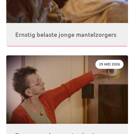
Ernstig belaste jonge mantelzorgers
DATUM:
29 MEI 2026