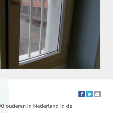
Deel
Deel
Deel
dit
dit
dit
00 ouderen in Nederland in de
bericht
bericht
bericht