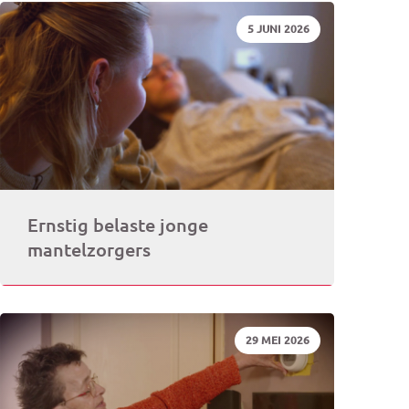
DATUM:
5 JUNI 2026
rogramma)
Ernstig belaste jonge
mantelzorgers
DATUM:
29 MEI 2026