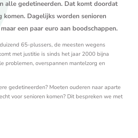
op
op
op
 alle gedetineerden. Dat komt doordat
Facebook
X
E-
ng komen. Dagelijks worden senioren
mail
(opent
r maar een paar euro aan boodschappen.
je
e-
jna duizend 65-plussers, de meesten wegens
mailp
omt met justitie is sinds het jaar 2000 bijna
ële problemen, overspannen mantelzorg en
ere gedetineerden? Moeten ouderen naar aparte
echt voor senioren komen? Dit bespreken we met