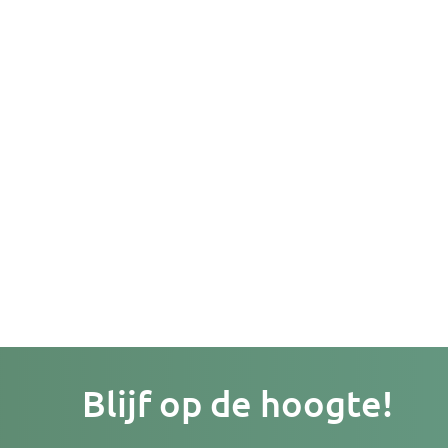
Je
Blijf op de hoogte!
e-
mailad