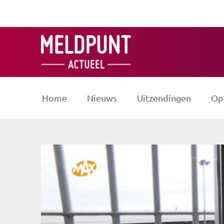
Ga
naar
de
inhoud
Home
Nieuws
Uitzendingen
Op