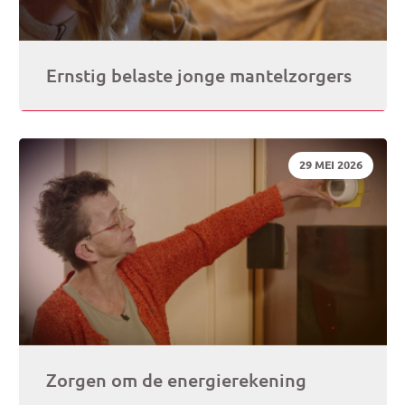
Ernstig belaste jonge mantelzorgers
DATUM:
29 MEI 2026
Zorgen om de energierekening