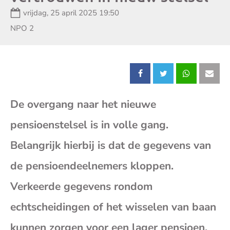
Datum:
vrijdag, 25 april 2025 19:50
Zender:
NPO 2
Deel
Deel
Deel
Dee
De overgang naar het nieuwe
dit
dit
dit
dit
pensioenstelsel is in volle gang.
bericht
bericht
bericht
beri
Belangrijk hierbij is dat de gegevens van
op
op
op
op
de pensioendeelnemers kloppen.
Verkeerde gegevens rondom
Facebook
X
Whatsap
E-
echtscheidingen of het wisselen van baan
mai
kunnen zorgen voor een lager pensioen.