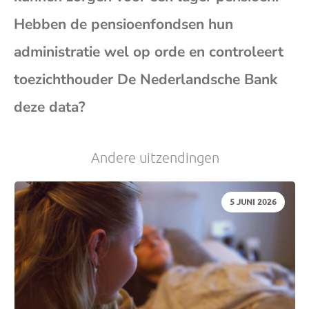
(op
Hebben de pensioenfondsen hun
administratie wel op orde en controleert
je
toezichthouder De Nederlandsche Bank
e-
deze data?
mai
Andere uitzendingen
DATUM:
5 JUNI 2026