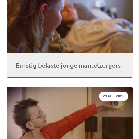
Ernstig belaste jonge mantelzorgers
DATUM:
29 MEI 2026