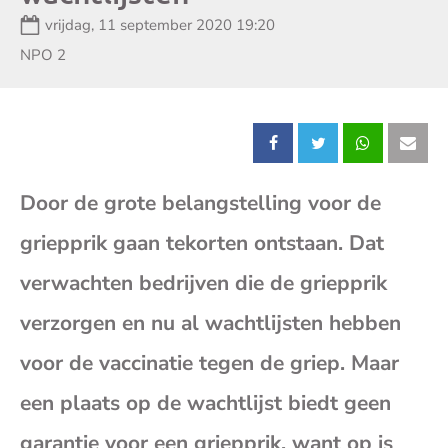
Datum:
vrijdag, 11 september 2020 19:20
Zender:
NPO 2
Deel
Deel
Deel
Dee
Door de grote belangstelling voor de
dit
dit
dit
dit
griepprik gaan tekorten ontstaan. Dat
bericht
bericht
bericht
beri
verwachten bedrijven die de griepprik
op
op
op
op
verzorgen en nu al wachtlijsten hebben
voor de vaccinatie tegen de griep. Maar
Facebook
X
Whatsap
E-
een plaats op de wachtlijst biedt geen
mai
garantie voor een griepprik, want op is