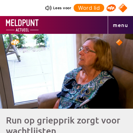
Ga
Word lid
NPO S
Lees voor
Omroep 
naar
de
menu
inhoud
Run op griepprik zorgt voor
wachtlijsten