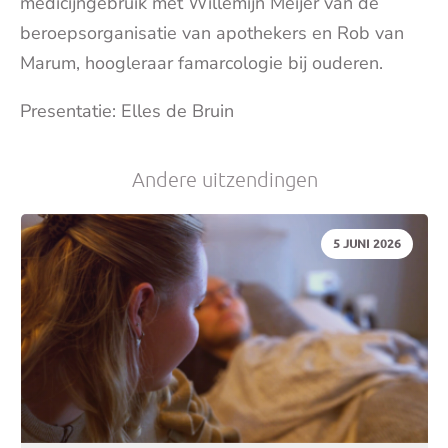
medicijngebruik met Willemijn Meijer van de
beroepsorganisatie van apothekers en Rob van
je
Marum, hoogleraar famarcologie bij ouderen.
e-
Presentatie: Elles de Bruin
mai
Andere uitzendingen
DATUM:
5 JUNI 2026