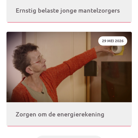
Ernstig belaste jonge mantelzorgers
DATUM:
29 MEI 2026
Zorgen om de energierekening