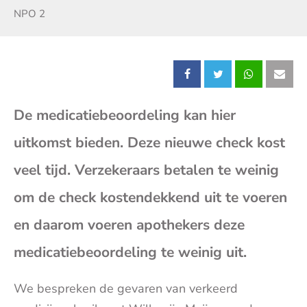
Zender:
NPO 2
Deel
Deel
Deel
Dee
De medicatiebeoordeling kan hier
dit
dit
dit
dit
uitkomst bieden. Deze nieuwe check kost
bericht
bericht
bericht
beri
veel tijd. Verzekeraars betalen te weinig
op
op
op
op
om de check kostendekkend uit te voeren
en daarom voeren apothekers deze
Facebook
X
Whatsap
E-
medicatiebeoordeling te weinig uit.
mai
We bespreken de gevaren van verkeerd
(op