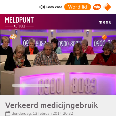
Ga
Word lid
NPO S
Lees voor
Omroep 
naar
de
menu
inhoud
Verkeerd medicijngebruik
Datum:
donderdag, 13 februari 2014 20:32