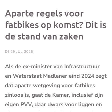
dit
dit
dit
dit
Aparte regels voor
bericht
bericht
bericht
beri
fatbikes op komst? Dit is
de stand van zaken
op
op
op
via
Facebook
X
Whatsap
e-
DI 29 JUL 2025
mai
Als de ex-minister van Infrastructuur
en Waterstaat Madlener eind 2024 zegt
(op
dat aparte wetgeving voor fatbikes
je
zinloos is, gaat de Kamer, inclusief zijn
e-
eigen PVV, daar dwars voor liggen en