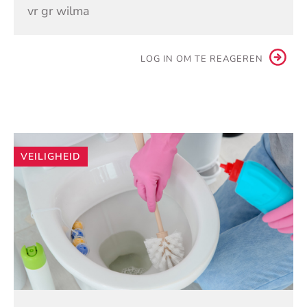
vr gr wilma
LOG IN OM TE REAGEREN
Andere
VEILIGHEID
artikelen