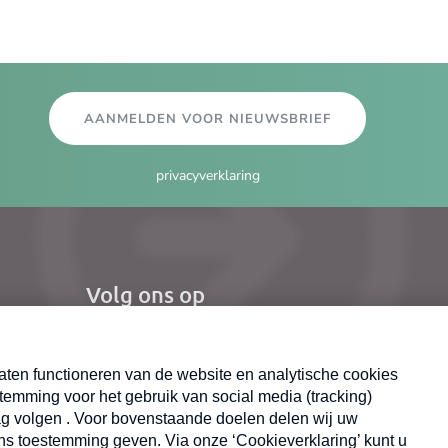
AANMELDEN VOOR NIEUWSBRIEF
privacyverklaring
Volg ons op
el
Nieuwsbrief
X
Neem hier een gratis abonnement op de MAX