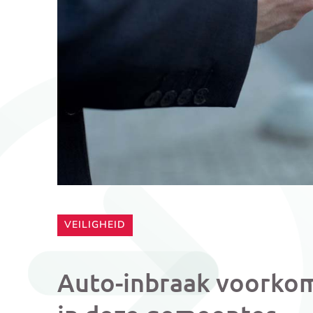
CATEGORIE:
VEILIGHEID
Auto-inbraak voorkom