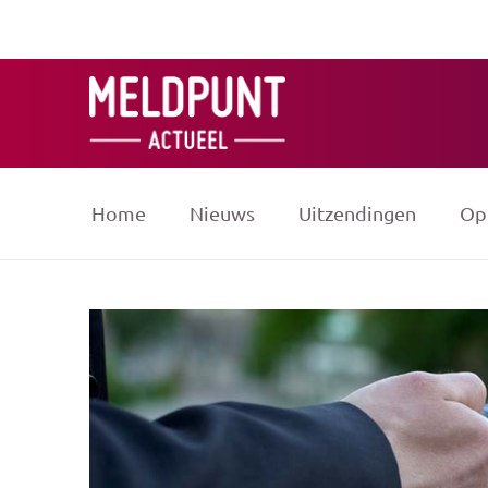
Ga
naar
de
inhoud
Home
Nieuws
Uitzendingen
Op