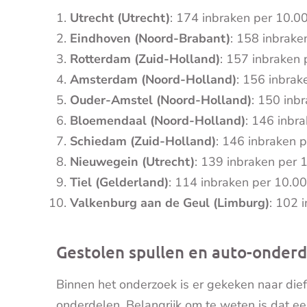
Utrecht (Utrecht)
: 174 inbraken per 10.0
Eindhoven (Noord-Brabant)
: 158 inbrak
Rotterdam (Zuid-Holland)
: 157 inbraken
Amsterdam (Noord-Holland)
: 156 inbra
Ouder-Amstel (Noord-Holland)
: 150 inb
Bloemendaal (Noord-Holland)
: 146 inbr
Schiedam (Zuid-Holland)
: 146 inbraken 
Nieuwegein (Utrecht)
: 139 inbraken per
Tiel (Gelderland)
: 114 inbraken per 10.0
Valkenburg aan de Geul (Limburg)
: 102 
Gestolen spullen en auto-onderde
Binnen het onderzoek is er gekeken naar dief
onderdelen. Belangrijk om te weten is dat ee