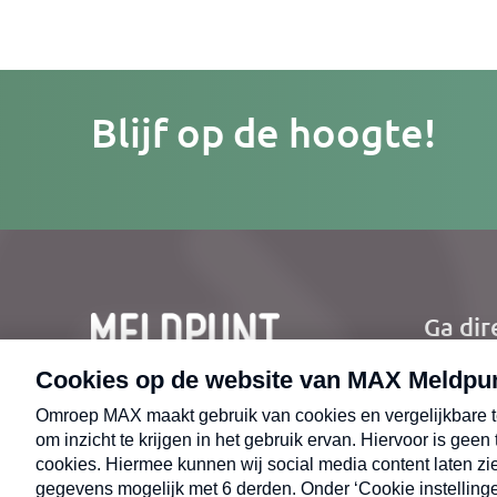
Je
Blijf op de hoogte!
e-
mailad
Ga dir
Ho
Nie
CONTACT
Uit
Opr