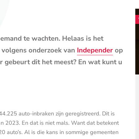
mail
(opent
je
e-
mailpr
iemand te wachten. Helaas is het
, volgens onderzoek van
Independer
op
ar gebeurt dit het meest? En wat kunt u
t 44.225 auto-inbraken zijn geregistreerd. Dit is
an 2023. En dat is niet mals. Want dat betekent
20 auto’s. Al is die kans in sommige gemeenten