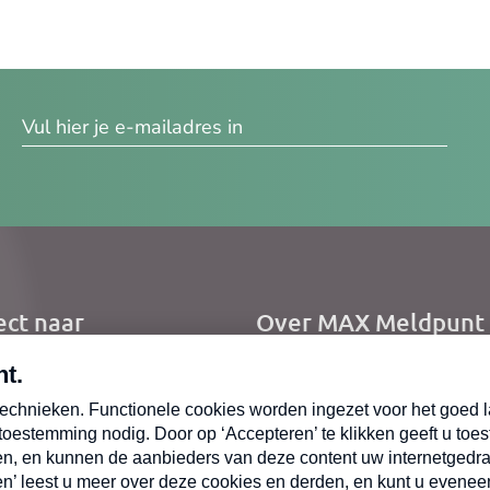
res
ect naar
Over MAX Meldpunt
me
Over Meldpunt Actue
uws
zendingen
oepen