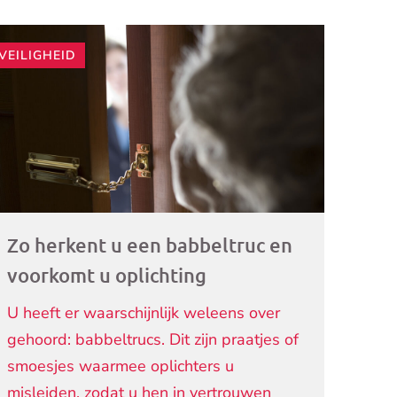
VEILIGHEID
ogramma)
Zo herkent u een babbeltruc en
voorkomt u oplichting
U heeft er waarschijnlijk weleens over
gehoord: babbeltrucs. Dit zijn praatjes of
smoesjes waarmee oplichters u
misleiden, zodat u hen in vertrouwen