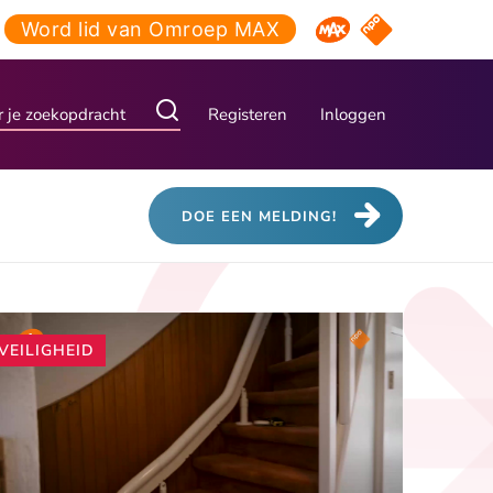
Word lid van Omroep MAX
NPO Start
Omroep MAX
Registeren
Inloggen
DOE EEN MELDING!
Andere
VEILIGHEID
artikelen