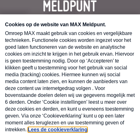
CONTACT
Volg ons op
Nieuwsbrief
X
Neem hier een gratis abonnement op de MAX
Consumenten nieuwsbrief. Elke maandag en
donderdag in uw mailbox.
laring
MAX
Cookieverklaring
Kwetsbaarheid
Cookie