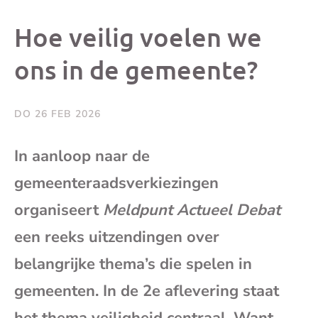
dit
dit
dit
dit
Hoe veilig voelen we
bericht
bericht
bericht
beri
ons in de gemeente?
op
op
op
via
DO 26 FEB 2026
Facebook
X
Whatsap
e-
In aanloop naar de
mai
gemeenteraadsverkiezingen
organiseert
Meldpunt Actueel Debat
(op
een reeks uitzendingen over
je
belangrijke thema’s die spelen in
gemeenten. In de 2e aflevering staat
e-