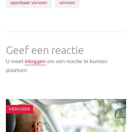
Onderwerpen:
openbaar vervoer
vervoer
Geef een reactie
U moet
inloggen
om een reactie te kunnen
plaatsen.
Andere
VERVOER
artikelen