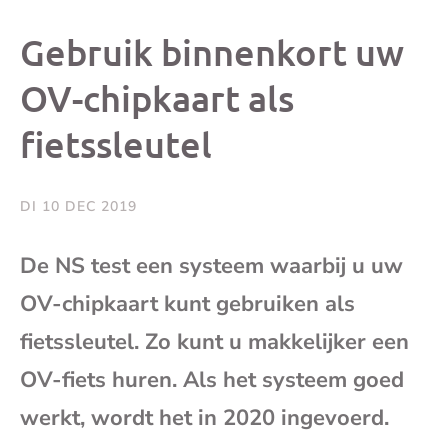
dit
dit
dit
dit
Gebruik binnenkort uw
bericht
bericht
bericht
beri
OV-chipkaart als
fietssleutel
op
op
op
via
Facebook
X
Whatsap
e-
DI 10 DEC 2019
mai
De NS test een systeem waarbij u uw
OV-chipkaart kunt gebruiken als
(op
fietssleutel. Zo kunt u makkelijker een
je
OV-fiets huren. Als het systeem goed
e-
werkt, wordt het in 2020 ingevoerd.