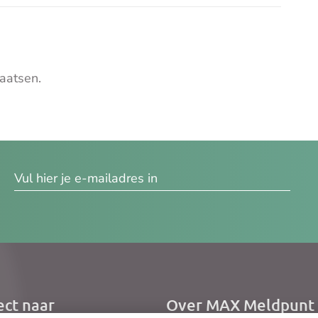
aatsen.
res
ect naar
Over MAX Meldpunt