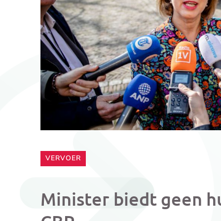
CATEGORIE:
VERVOER
Minister biedt geen h