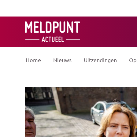
Ga
naar
de
inhoud
Home
Nieuws
Uitzendingen
Op