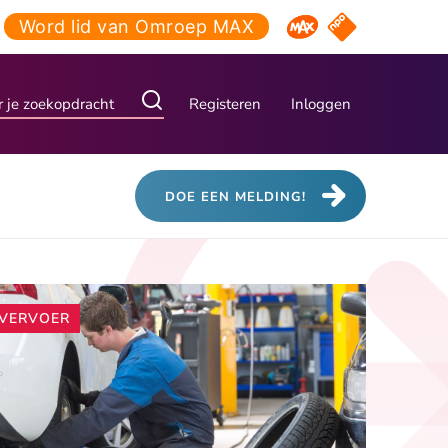
Word lid van Omroep MAX
NPO Start
Omroep MAX
Registeren
Inloggen
DOE EEN MELDING!
Andere
VERVOER
artikelen