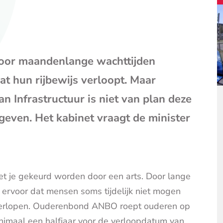
mail
(opent
je
e-
mailpr
Door maandenlange wachttijden
t hun rijbewijs verloopt. Maar
 Infrastructuur is niet van plan deze
 geven. Het kabinet vraagt de minister
moet je gekeurd worden door een arts. Door lange
 ervoor dat mensen soms tijdelijk niet mogen
s verlopen. Ouderenbond ANBO roept ouderen op
inimaal een halfjaar voor de verloopdatum van