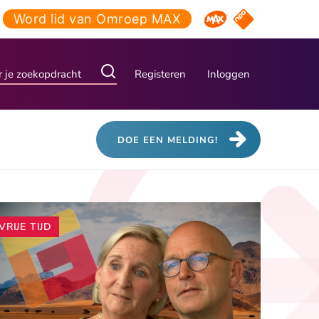
Word lid van Omroep MAX
NPO Start
Omroep MAX
Registeren
Inloggen
DOE EEN MELDING!
Andere
VRIJE TIJD
artikelen