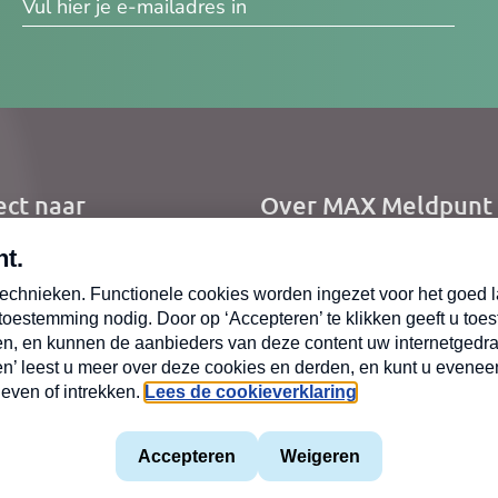
res
ect naar
Over MAX Meldpunt
me
Over Meldpunt Actue
uws
zendingen
oepen
mene voorwaarden
Privacyverklaring
MAX vakantieman
Cookiev