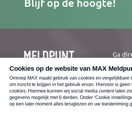
Blijf op de hoogte!
e-
mailad
Ga dir
Ho
Nie
CONTACT
Uit
Opr
© 2026 MAX Meldpunt
Alge