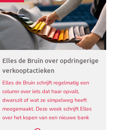
ogramma)
Elles de Bruin over opdringerige
verkooptactieken
Elles de Bruin schrijft regelmatig een
column over iets dat haar opvalt,
dwarszit of wat ze simpelweg heeft
meegemaakt. Deze week schrijft Elles
over het kopen van een nieuwe bank