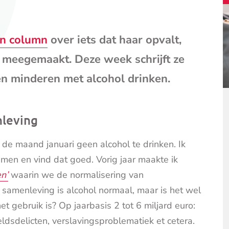
mail
(opent
je
n column
over iets dat haar opvalt,
e-
mailpr
 meegemaakt. Deze week schrijft ze
en minderen met alcohol drinken.
nleving
m de maand januari geen alcohol te drinken. Ik
en en vind dat goed. Vorig jaar maakte ik
n’
waarin we de normalisering van
 samenleving is alcohol normaal, maar is het wel
 gebruik is? Op jaarbasis 2 tot 6 miljard euro:
ldsdelicten, verslavingsproblematiek et cetera.