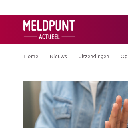
Ga
naar
de
inhoud
Home
Nieuws
Uitzendingen
Op