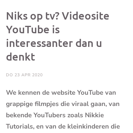
dit
dit
dit
dit
Niks op tv? Videosite
bericht
bericht
bericht
beri
YouTube is
interessanter dan u
op
op
op
via
denkt
Facebook
X
Whatsap
e-
mai
DO 23 APR 2020
(op
We kennen de website YouTube van
grappige filmpjes die viraal gaan, van
je
bekende YouTubers zoals Nikkie
e-
Tutorials, en van de kleinkinderen die