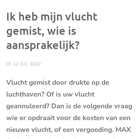
dit
dit
dit
dit
Ik heb mijn vlucht
bericht
bericht
bericht
beri
gemist, wie is
aansprakelijk?
op
op
op
via
Facebook
X
Whatsap
e-
DI 12 JUL 2022
mai
Vlucht gemist door drukte op de
luchthaven? Of is uw vlucht
(op
geannuleerd? Dan is de volgende vraag
je
wie er opdraait voor de kosten van een
e-
nieuwe vlucht, of een vergoeding. MAX