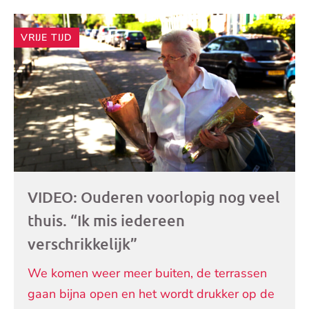
Andere
VRIJE TIJD
artikelen
VIDEO: Ouderen voorlopig nog veel
thuis. “Ik mis iedereen
verschrikkelijk”
We komen weer meer buiten, de terrassen
gaan bijna open en het wordt drukker op de