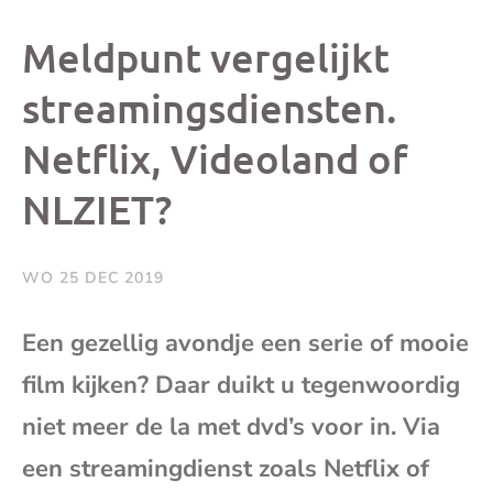
dit
dit
dit
dit
Meldpunt vergelijkt
bericht
bericht
bericht
beri
streamingsdiensten.
Netflix, Videoland of
op
op
op
via
NLZIET?
Facebook
X
Whatsap
e-
mai
WO 25 DEC 2019
(op
Een gezellig avondje een serie of mooie
film kijken? Daar duikt u tegenwoordig
je
niet meer de la met dvd’s voor in. Via
e-
een streamingdienst zoals Netflix of