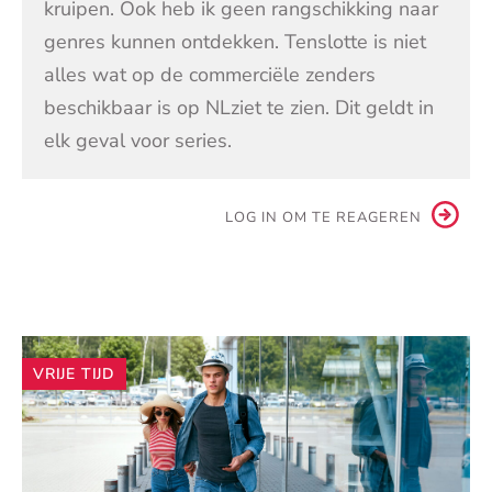
kruipen. Ook heb ik geen rangschikking naar
genres kunnen ontdekken. Tenslotte is niet
alles wat op de commerciële zenders
beschikbaar is op NLziet te zien. Dit geldt in
elk geval voor series.
LOG IN OM TE REAGEREN
Andere
VRIJE TIJD
artikelen