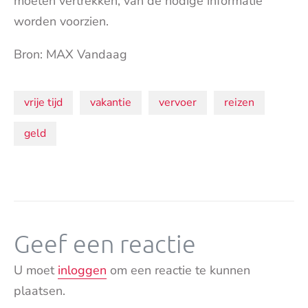
moeten vertrekken, van de nodige informatie
worden voorzien.
Bron: MAX Vandaag
Onderwerpen:
vrije tijd
vakantie
vervoer
reizen
geld
Geef een reactie
U moet
inloggen
om een reactie te kunnen
plaatsen.