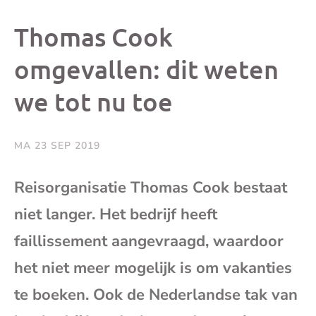
dit
dit
dit
dit
Thomas Cook
bericht
bericht
bericht
beri
omgevallen: dit weten
we tot nu toe
op
op
op
via
Facebook
X
Whatsap
e-
MA 23 SEP 2019
mai
Reisorganisatie Thomas Cook bestaat
niet langer. Het bedrijf heeft
(op
faillissement aangevraagd, waardoor
je
het niet meer mogelijk is om vakanties
e-
te boeken. Ook de Nederlandse tak van