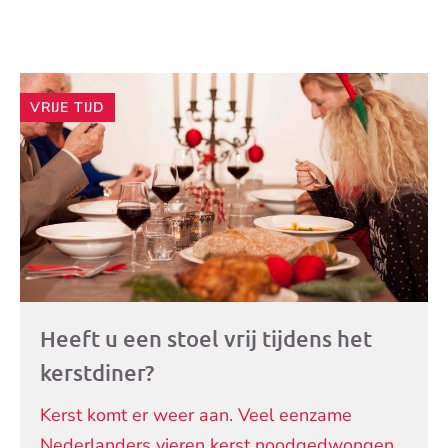
Andere
VRIJE TIJD
artikelen
Heeft u een stoel vrij tijdens het
kerstdiner?
Kerst komt er weer aan. Veel eenzame
Nederlanders vieren kerst noodgedwongen