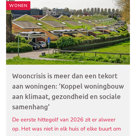
Andere
WONEN
artikelen
Wooncrisis is meer dan een tekort
aan woningen: ‘Koppel woningbouw
aan klimaat, gezondheid en sociale
samenhang’
De eerste hittegolf van 2026 zit er alweer
op. Het was niet in elk huis of elke buurt om