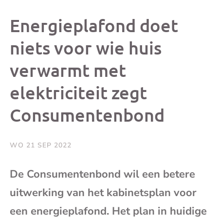
dit
dit
dit
dit
Energieplafond doet
bericht
bericht
bericht
beri
niets voor wie huis
verwarmt met
op
op
op
via
elektriciteit zegt
Facebook
X
Whatsap
e-
Consumentenbond
mai
WO 21 SEP 2022
(op
De Consumentenbond wil een betere
je
uitwerking van het kabinetsplan voor
e-
een energieplafond. Het plan in huidige