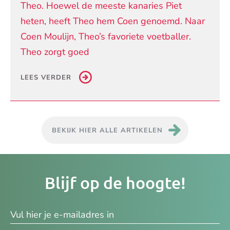
Theo. Hoewel de meeste kanaries Piet
heten, heeft Theo hem Coen genoemd. Naar
Coen Moulijn, Theo’s favoriete voetballer.
Theo zorgt goed
LEES VERDER
BEKIJK HIER ALLE ARTIKELEN
Je
Blijf op de hoogte!
e-
ma