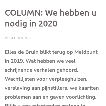
dit
dit
dit
dit
COLUMN: We hebben u
bericht
bericht
bericht
beri
nodig in 2020
op
op
op
via
VR 03 JAN 2020
Facebook
X
Whatsap
e-
Elles de Bruin blikt terug op Meldpunt
mai
in 2019. Wat hebben we veel
schrijnende verhalen gehoord.
(op
Wachtlijsten voor verpleeghuizen,
je
verslaving aan pijnstillers, we kaartten
problemen aan en gaven voorlichting.
e-