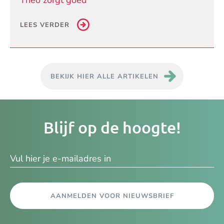
Theo zorgt goed
LEES VERDER
BEKIJK HIER ALLE ARTIKELEN
Je
Blijf op de hoogte!
e-
ma
AANMELDEN VOOR NIEUWSBRIEF