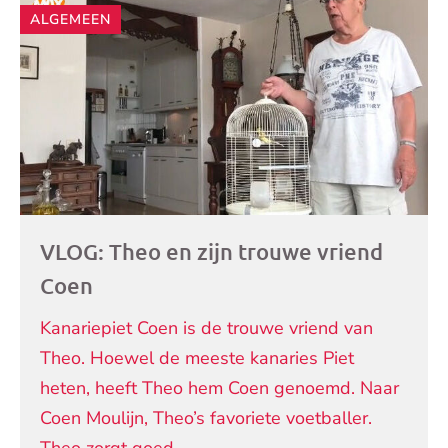
ALGEMEEN
VLOG: Theo en zijn trouwe vriend
Coen
Kanariepiet Coen is de trouwe vriend van
Theo. Hoewel de meeste kanaries Piet
heten, heeft Theo hem Coen genoemd. Naar
Coen Moulijn, Theo’s favoriete voetballer.