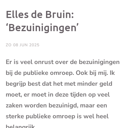
dit
dit
dit
dit
Elles de Bruin:
bericht
bericht
bericht
beri
‘Bezuinigingen’
op
op
op
via
ZO 08 JUN 2025
Facebook
X
Whatsap
e-
Er is veel onrust over de bezuinigingen
mai
bij de publieke omroep. Ook bij mij. Ik
begrijp best dat het met minder geld
(op
moet, er moet in deze tijden op veel
je
zaken worden bezuinigd, maar een
sterke publieke omroep is wel heel
e-
belangrijk.