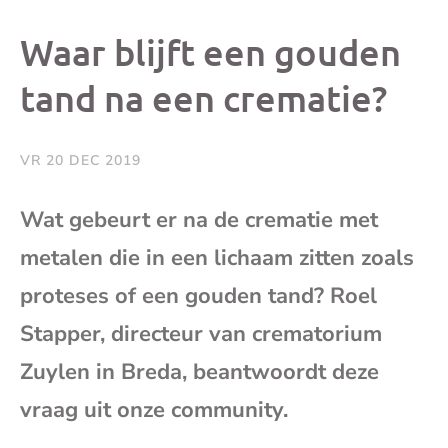
dit
dit
dit
dit
Waar blijft een gouden
bericht
bericht
bericht
beri
tand na een crematie?
op
op
op
via
VR 20 DEC 2019
Facebook
X
Whatsap
e-
Wat gebeurt er na de crematie met
mai
metalen die in een lichaam zitten zoals
proteses of een gouden tand? Roel
(op
Stapper, directeur van crematorium
je
Zuylen in Breda, beantwoordt deze
vraag uit onze community.
e-