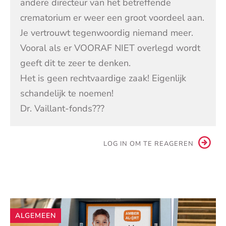
andere directeur van het betreffende
crematorium er weer een groot voordeel aan.
Je vertrouwt tegenwoordig niemand meer.
Vooral als er VOORAF NIET overlegd wordt
geeft dit te zeer te denken.
Het is geen rechtvaardige zaak! Eigenlijk
schandelijk te noemen!
Dr. Vaillant-fonds???
LOG IN OM TE REAGEREN
Andere
ALGEMEEN