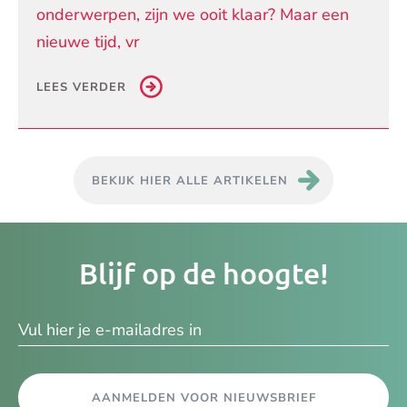
onderwerpen, zijn we ooit klaar? Maar een
nieuwe tijd, vr
LEES VERDER
BEKIJK HIER ALLE ARTIKELEN
Je
Blijf op de hoogte!
e-
ma
AANMELDEN VOOR NIEUWSBRIEF