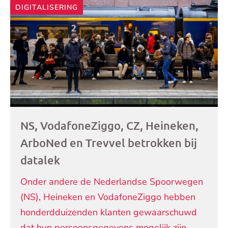
DIGITALISERING
NS, VodafoneZiggo, CZ, Heineken,
ArboNed en Trevvel betrokken bij
datalek
Onder andere de Nederlandse Spoorwegen
(NS), Heineken en VodafoneZiggo hebben
honderdduizenden klanten gewaarschuwd
dat hun persoonsgegevens mogelijk zijn