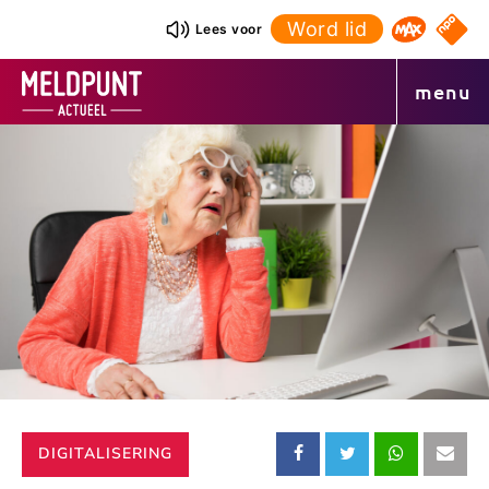
Ga
Word lid
NPO S
Lees voor
Omroep 
naar
de
menu
inhoud
CATEGORIE:
DIGITALISERING
Deel
Deel
Deel
Dee