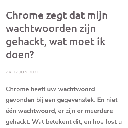
dit
dit
dit
dit
Chrome zegt dat mijn
bericht
bericht
bericht
beri
wachtwoorden zijn
gehackt, wat moet ik
op
op
op
via
doen?
Facebook
X
Whatsap
e-
mai
ZA 12 JUN 2021
(op
Chrome heeft uw wachtwoord
gevonden bij een gegevenslek. En niet
je
één wachtwoord, er zijn er meerdere
e-
gehackt. Wat betekent dit, en hoe lost u