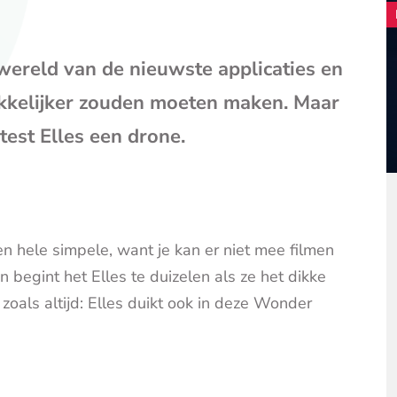
mail
(opent
je
 wereld van de nieuwste applicaties en
e-
mailpr
akkelijker zouden moeten maken. Maar
test Elles een drone.
en hele simpele, want je kan er niet mee filmen
n begint het Elles te duizelen als ze het dikke
zoals altijd: Elles duikt ook in deze Wonder