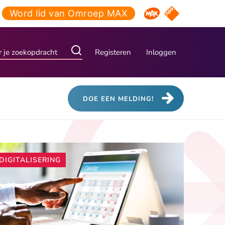
Word lid van Omroep MAX
NPO Start
Omroep MAX
Registeren
Inloggen
DOE EEN MELDING!
Andere
DIGITALISERING
artikelen