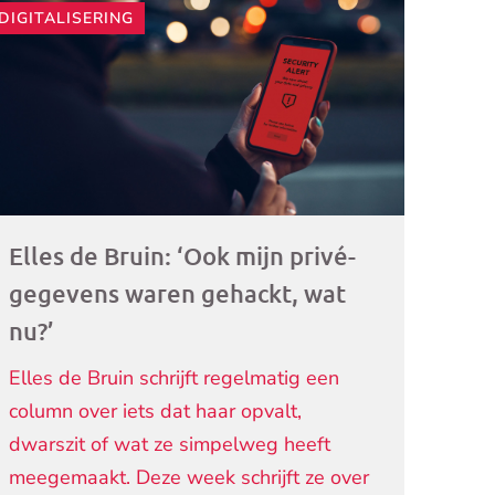
DIGITALISERING
ogramma)
Elles de Bruin: ‘Ook mijn privé-
gegevens waren gehackt, wat
nu?’
Elles de Bruin schrijft regelmatig een
column over iets dat haar opvalt,
dwarszit of wat ze simpelweg heeft
meegemaakt. Deze week schrijft ze over