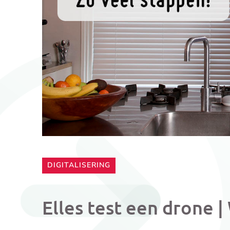
CATEGORIE:
DIGITALISERING
Elles test een drone