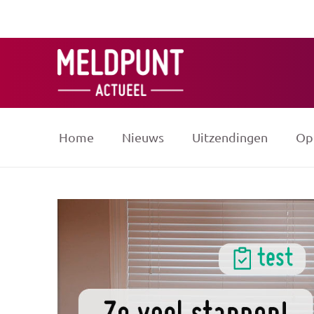
Ga
naar
de
inhoud
Home
Nieuws
Uitzendingen
Op