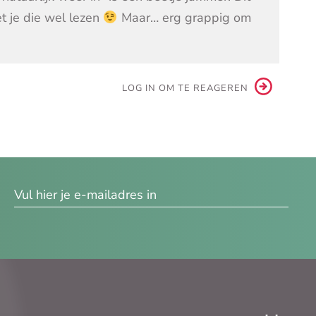
et je die wel lezen
Maar… erg grappig om
LOG IN OM TE REAGEREN
res