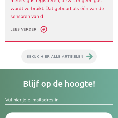
meters gas registreren, terwijl er geen gas
wordt verbruikt. Dat gebeurt als één van de
sensoren van d
LEES VERDER
BEKIJK HIER ALLE ARTIKELEN
Je
Blijf op de hoogte!
e-
ma