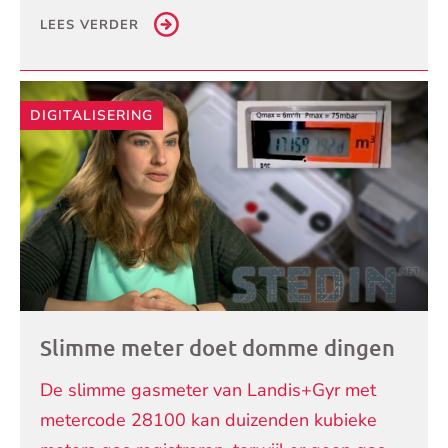
LEES VERDER
DIGITALISERING
Slimme meter doet domme dingen
De slimme gasmeter van Landis+Gyr met
metercode 28100 kan duizenden kubieke