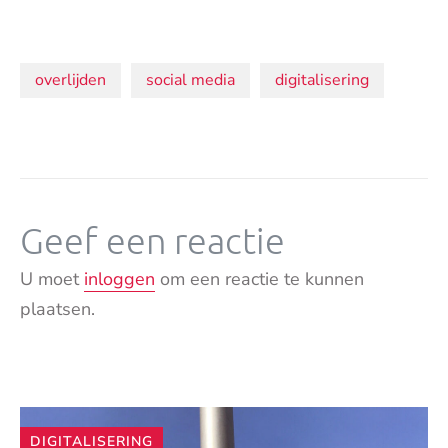
Onderwerpen:
overlijden
social media
digitalisering
Geef een reactie
U moet
inloggen
om een reactie te kunnen
plaatsen.
Andere
DIGITALISERING