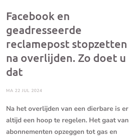
dit
dit
dit
dit
Facebook en
bericht
bericht
bericht
beri
geadresseerde
reclamepost stopzetten
op
op
op
via
na overlijden. Zo doet u
Facebook
X
Whatsap
e-
dat
mai
MA 22 JUL 2024
(op
Na het overlijden van een dierbare is er
je
altijd een hoop te regelen. Het gaat van
e-
abonnementen opzeggen tot gas en