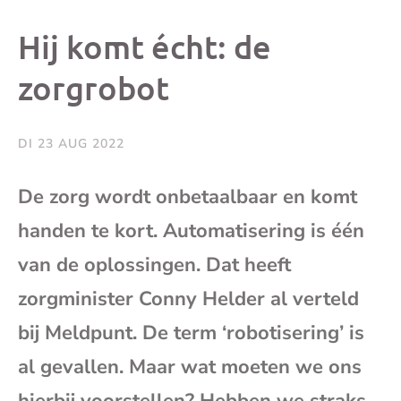
dit
dit
dit
dit
Hij komt écht: de
bericht
bericht
bericht
beri
zorgrobot
op
op
op
via
DI 23 AUG 2022
Facebook
X
Whatsap
e-
De zorg wordt onbetaalbaar en komt
mai
handen te kort. Automatisering is één
van de oplossingen. Dat heeft
(op
zorgminister Conny Helder al verteld
je
bij Meldpunt. De term ‘robotisering’ is
al gevallen. Maar wat moeten we ons
e-