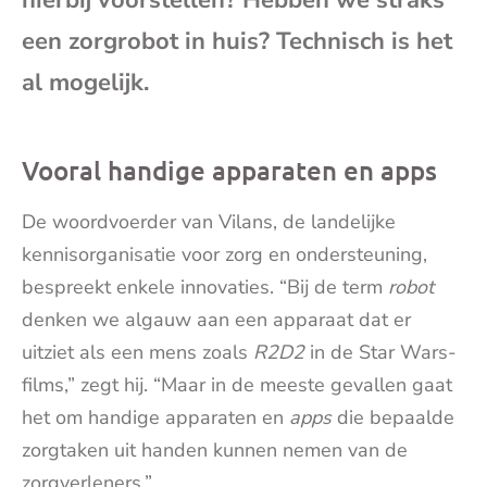
hierbij voorstellen? Hebben we straks
mai
een zorgrobot in huis? Technisch is het
al mogelijk.
Vooral handige apparaten en apps
De woordvoerder van Vilans, de landelijke
kennisorganisatie voor zorg en ondersteuning,
bespreekt enkele innovaties. “Bij de term
robot
denken we algauw aan een apparaat dat er
uitziet als een mens zoals
R2D2
in de Star Wars-
films,” zegt hij. “Maar in de meeste gevallen gaat
het om handige apparaten en
apps
die bepaalde
zorgtaken uit handen kunnen nemen van de
zorgverleners.”