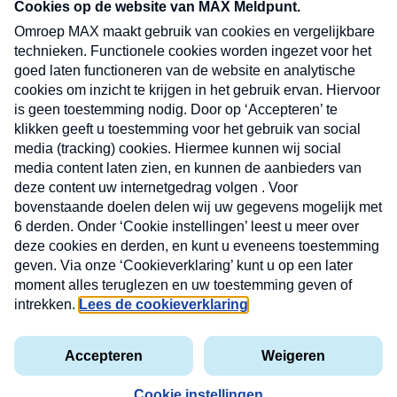
CONTACT
Volg ons op
Nieuwsbrief
X
Neem hier een gratis abonnement op de MAX
Consumenten nieuwsbrief. Elke maandag en
donderdag in uw mailbox.
laring
MAX
Cookieverklaring
Kwetsbaarheid
Cookie
Uw
vakantieman
melden
instellingen
INSCH
e-
VOOR
privacyverklaring