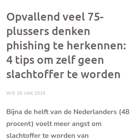
dit
dit
dit
dit
Opvallend veel 75-
bericht
bericht
bericht
beri
plussers denken
phishing te herkennen:
op
op
op
via
4 tips om zelf geen
Facebook
X
Whatsap
e-
slachtoffer te worden
mai
WO 29 JAN 2025
(op
Bijna de helft van de Nederlanders (48
je
procent) voelt meer angst om
e-
slachtoffer te worden van