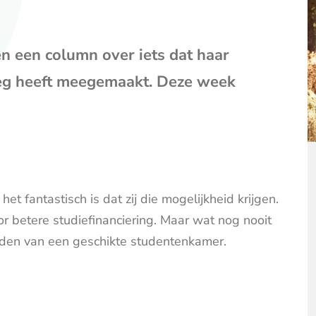
mail
(opent
je
en een column over iets dat haar
e-
mailpr
weg heeft meegemaakt. Deze week
et fantastisch is dat zij die mogelijkheid krijgen.
r betere studiefinanciering. Maar wat nog nooit
 vinden van een geschikte studentenkamer.