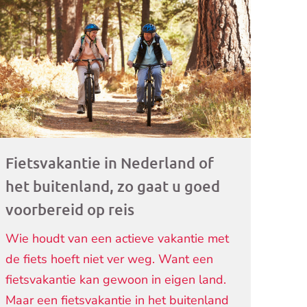
ogramma)
Fietsvakantie in Nederland of
het buitenland, zo gaat u goed
voorbereid op reis
Wie houdt van een actieve vakantie met
de fiets hoeft niet ver weg. Want een
fietsvakantie kan gewoon in eigen land.
Maar een fietsvakantie in het buitenland