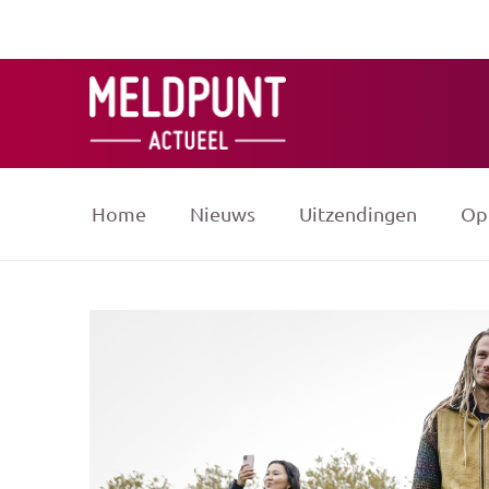
Ga
naar
de
inhoud
Home
Nieuws
Uitzendingen
Op