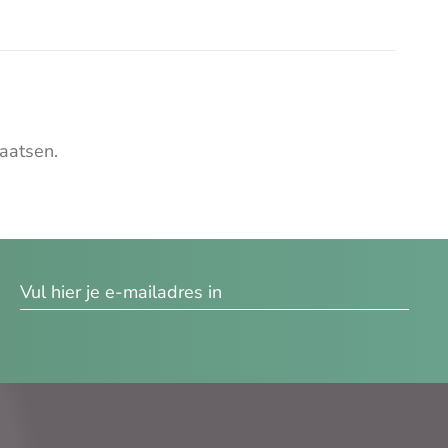
aatsen.
res