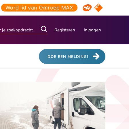
Word lid van Omroep MAX
NPO Start
Omroep MAX
Registeren
Inloggen
DOE EEN MELDING!
Andere
artikelen