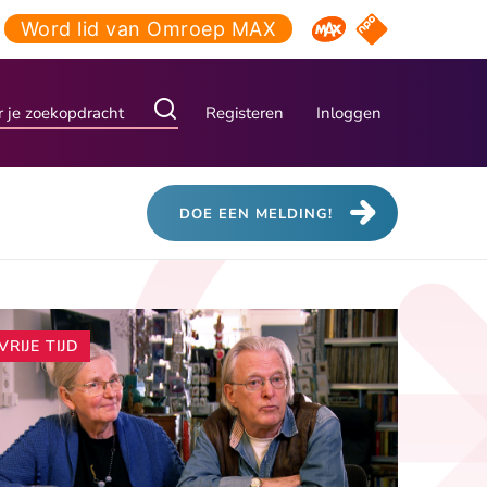
Word lid van Omroep MAX
NPO Start
Omroep MAX
Registeren
Inloggen
DOE EEN MELDING!
Andere
VRIJE TIJD
artikelen