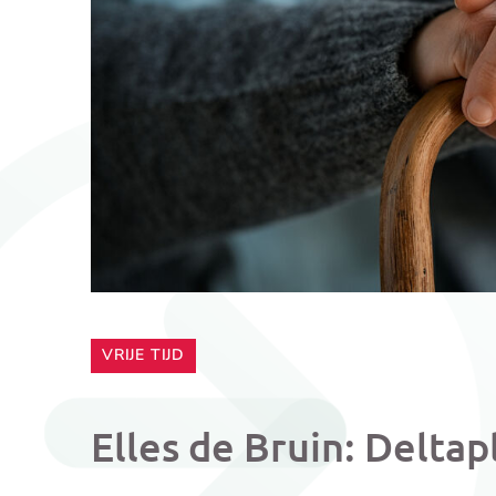
CATEGORIE:
VRIJE TIJD
Elles de Bruin: Deltap