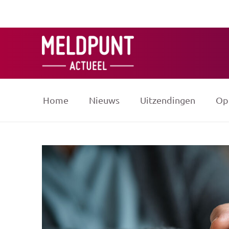
Ga
naar
de
inhoud
Home
Nieuws
Uitzendingen
Op