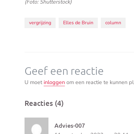
(Foto: Shutterstock)
Onderwerpen:
vergrijzing
Elles de Bruin
column
Geef een reactie
U moet
inloggen
om een reactie te kunnen pl
Reacties (4)
Advies-007