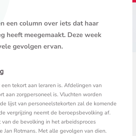
mail
(opent
je
en een column over iets dat haar
e-
mailpr
weg heeft meegemaakt. Deze week
 vele gevolgen ervan.
ng
een tekort aan leraren is. Afdelingen van
rt aan zorgpersoneel is. Vluchten worden
n de lijst van personeelstekorten zal de komende
de vergrijzing neemt de beroepsbevolking af.
 van de bevolking in het arbeidsproces
de Jan Rotmans. Met alle gevolgen van dien.