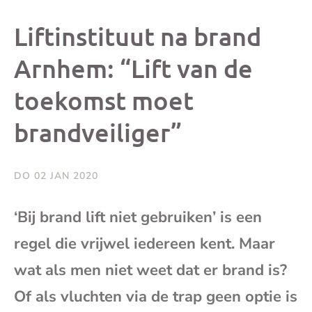
dit
dit
dit
dit
Liftinstituut na brand
bericht
bericht
bericht
beri
Arnhem: “Lift van de
toekomst moet
op
op
op
via
brandveiliger”
Facebook
X
Whatsap
e-
mai
DO 02 JAN 2020
(op
‘Bij brand lift niet gebruiken’ is een
regel die vrijwel iedereen kent. Maar
je
wat als men niet weet dat er brand is?
e-
Of als vluchten via de trap geen optie is