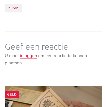
Onderwerpen:
huren
Geef een reactie
U moet
inloggen
om een reactie te kunnen
plaatsen.
Andere
GELD
artikelen