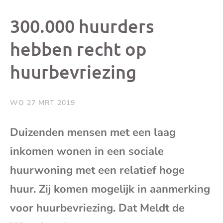
dit
dit
dit
dit
300.000 huurders
bericht
bericht
bericht
beri
hebben recht op
huurbevriezing
op
op
op
via
Facebook
X
Whatsap
e-
WO 27 MRT 2019
mai
Duizenden mensen met een laag
inkomen wonen in een sociale
(op
huurwoning met een relatief hoge
je
huur. Zij komen mogelijk in aanmerking
e-
voor huurbevriezing. Dat Meldt de