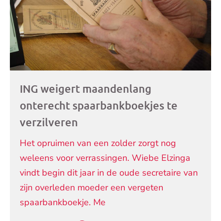
ING weigert maandenlang
onterecht spaarbankboekjes te
verzilveren
Het opruimen van een zolder zorgt nog
weleens voor verrassingen. Wiebe Elzinga
vindt begin dit jaar in de oude secretaire van
zijn overleden moeder een vergeten
spaarbankboekje. Me