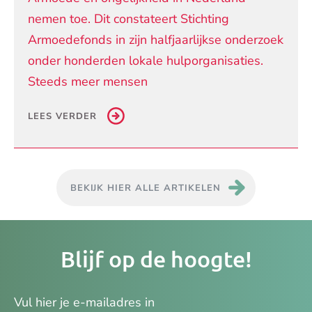
nemen toe. Dit constateert Stichting
Armoedefonds in zijn halfjaarlijkse onderzoek
onder honderden lokale hulporganisaties.
Steeds meer mensen
LEES VERDER
BEKIJK HIER ALLE ARTIKELEN
Je
Blijf op de hoogte!
e-
ma