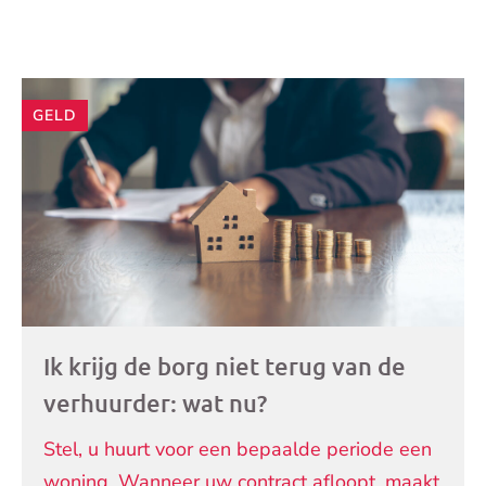
Andere
GELD
artikelen
Ik krijg de borg niet terug van de
verhuurder: wat nu?
Stel, u huurt voor een bepaalde periode een
woning. Wanneer uw contract afloopt, maakt