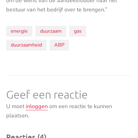
om de wens van de aandeelhouder naar het
bestuur van het bedrijf over te brengen.”
Onderwerpen:
energie
duurzaam
gas
duurzaamheid
ABP
Geef een reactie
U moet
inloggen
om een reactie te kunnen
plaatsen.
Reacties (4)