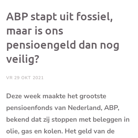
dit
dit
dit
dit
ABP stapt uit fossiel,
bericht
bericht
bericht
beri
maar is ons
pensioengeld dan nog
op
op
op
via
veilig?
Facebook
X
Whatsap
e-
mai
VR 29 OKT 2021
(op
Deze week maakte het grootste
pensioenfonds van Nederland, ABP,
je
bekend dat zij stoppen met beleggen in
e-
olie, gas en kolen. Het geld van de