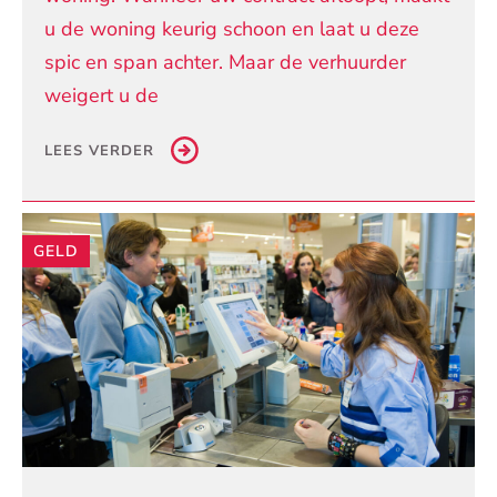
u de woning keurig schoon en laat u deze
spic en span achter. Maar de verhuurder
weigert u de
LEES VERDER
GELD