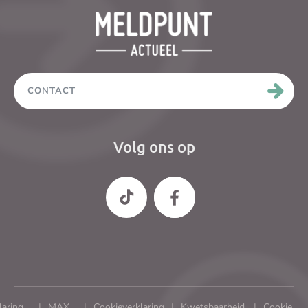
CONTACT
Volg ons op
laring
MAX
Cookieverklaring
Kwetsbaarheid
Cookie