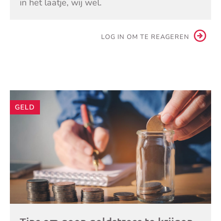
in het laatje, wij wel.
LOG IN OM TE REAGEREN
Andere
GELD
artikelen