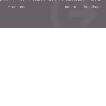
vakantieman
melden
instellingen