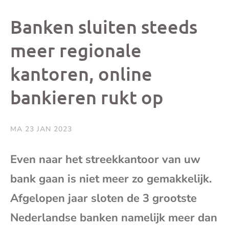
dit
dit
dit
dit
Banken sluiten steeds
bericht
bericht
bericht
beri
meer regionale
kantoren, online
op
op
op
via
bankieren rukt op
Facebook
X
Whatsap
e-
mai
MA 23 JAN 2023
(op
Even naar het streekkantoor van uw
bank gaan is niet meer zo gemakkelijk.
je
Afgelopen jaar sloten de 3 grootste
e-
Nederlandse banken namelijk meer dan