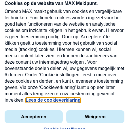
CONTACT
Volg ons op
Nieuwsbrief
X
Neem hier een gratis abonnement op de MAX
Consumenten nieuwsbrief. Elke maandag en
donderdag in uw mailbox.
laring
MAX
Cookieverklaring
Kwetsbaarheid
Cookie
Uw
vakantieman
melden
instellingen
INSCH
e-
VOOR
privacyverklaring