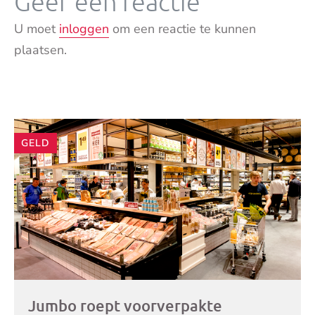
Geef een reactie
U moet
inloggen
om een reactie te kunnen
plaatsen.
Andere
GELD
artikelen
Jumbo roept voorverpakte