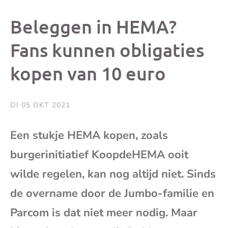
dit
dit
dit
dit
Beleggen in HEMA?
bericht
bericht
bericht
beri
Fans kunnen obligaties
kopen van 10 euro
op
op
op
via
Facebook
X
Whatsap
e-
DI 05 OKT 2021
mai
Een stukje HEMA kopen, zoals
burgerinitiatief KoopdeHEMA ooit
(op
wilde regelen, kan nog altijd niet. Sinds
je
de overname door de Jumbo-familie en
e-
Parcom is dat niet meer nodig. Maar