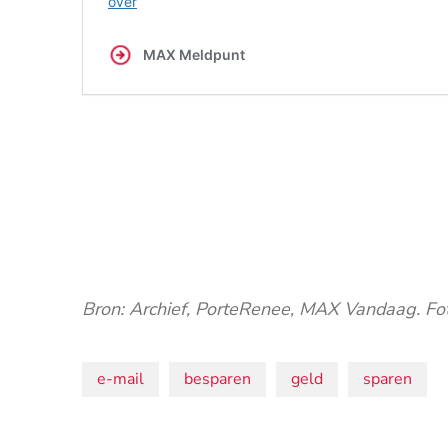
Bron: Archief, PorteRenee, MAX Vandaag. Fot
Onderwerpen:
e-mail
besparen
geld
sparen