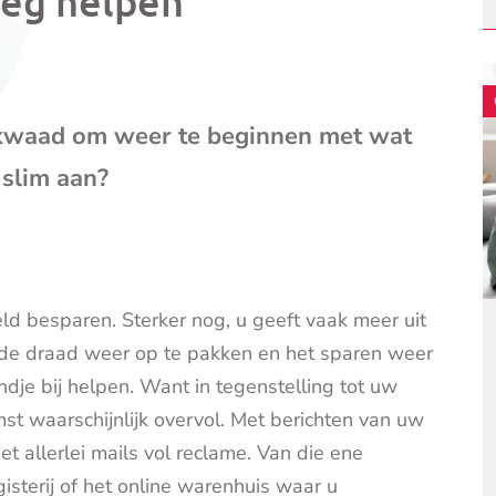
weg helpen
mail
(opent
je
e-
mailpr
 kwaad om weer te beginnen met wat
 slim aan?
eld besparen. Sterker nog, u geeft vaak meer uit
m de draad weer op te pakken en het sparen weer
dje bij helpen. Want in tegenstelling tot uw
st waarschijnlijk overvol. Met berichten van uw
t allerlei mails vol reclame. Van die ene
isterij of het online warenhuis waar u