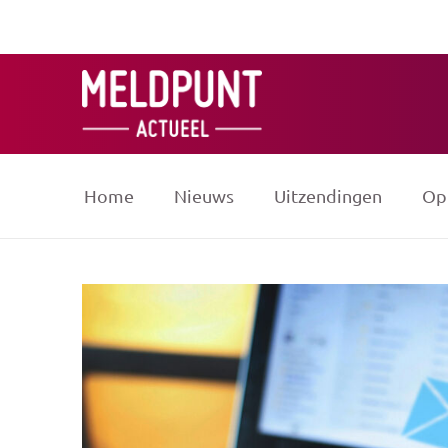
Ga
naar
de
inhoud
Home
Nieuws
Uitzendingen
Op