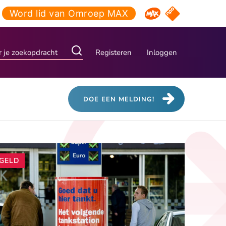
Word lid van Omroep MAX
NPO Start
Omroep MAX
Registeren
Inloggen
DOE EEN MELDING!
Andere
GELD
artikelen