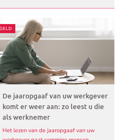
GELD
ogramma)
De jaaropgaaf van uw werkgever
komt er weer aan: zo leest u die
als werknemer
Het lezen van de jaaropgaaf van uw
werkgever gaat sommige mensen