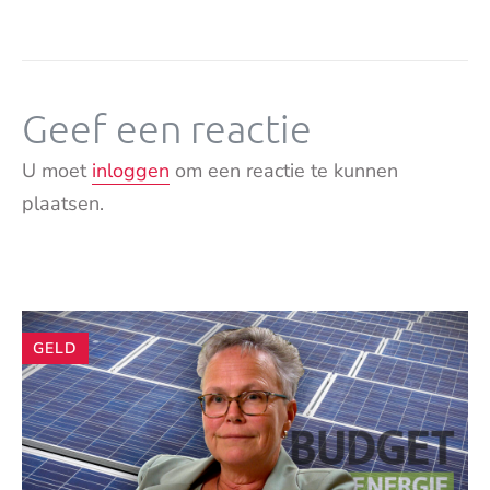
Geef een reactie
U moet
inloggen
om een reactie te kunnen
plaatsen.
Andere
GELD
artikelen