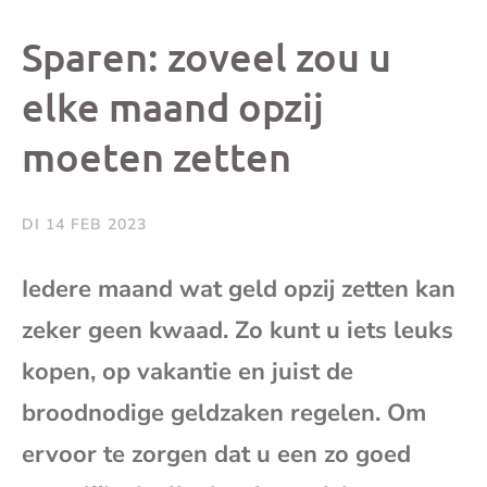
dit
dit
dit
dit
Sparen: zoveel zou u
bericht
bericht
bericht
beri
elke maand opzij
moeten zetten
op
op
op
via
Facebook
X
Whatsap
e-
DI 14 FEB 2023
mai
Iedere maand wat geld opzij zetten kan
zeker geen kwaad. Zo kunt u iets leuks
(op
kopen, op vakantie en juist de
je
broodnodige geldzaken regelen. Om
e-
ervoor te zorgen dat u een zo goed