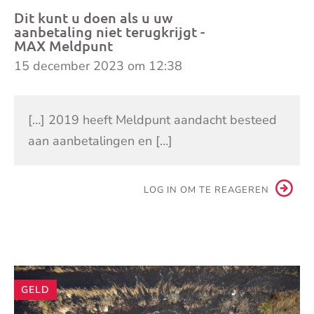
Dit kunt u doen als u uw
aanbetaling niet terugkrijgt -
MAX Meldpunt
15 december 2023 om 12:38
[…] 2019 heeft Meldpunt aandacht besteed
aan aanbetalingen en […]
LOG IN OM TE REAGEREN
Andere
GELD
artikelen