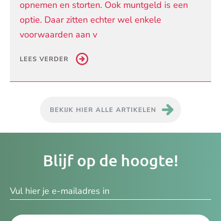
opnemen en storten. Ook muntgeld is een
optie. Daar zitten echter wel enkele
voorwaarden aan v
LEES VERDER
BEKIJK HIER ALLE ARTIKELEN
Je
Blijf op de hoogte!
e-
ma