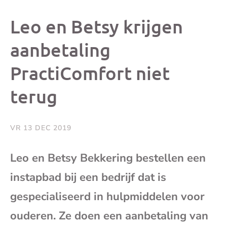
dit
dit
dit
dit
Leo en Betsy krijgen
bericht
bericht
bericht
beri
aanbetaling
PractiComfort niet
op
op
op
via
terug
Facebook
X
Whatsap
e-
mai
VR 13 DEC 2019
(op
Leo en Betsy Bekkering bestellen een
instapbad bij een bedrijf dat is
je
gespecialiseerd in hulpmiddelen voor
e-
ouderen. Ze doen een aanbetaling van