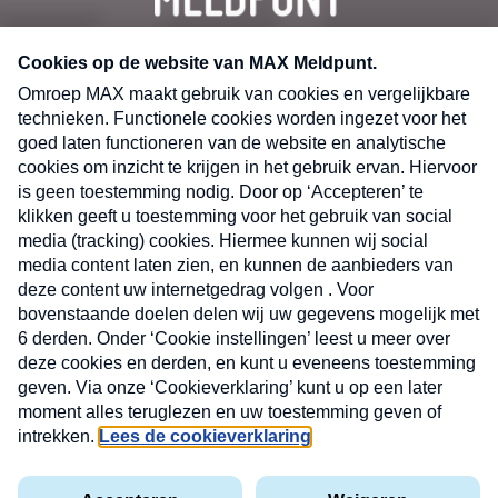
CONTACT
Volg ons op
Nieuwsbrief
X
Neem hier een gratis abonnement op de MAX
Consumenten nieuwsbrief. Elke maandag en
donderdag in uw mailbox.
laring
MAX
Cookieverklaring
Kwetsbaarheid
Cookie
Uw
vakantieman
melden
instellingen