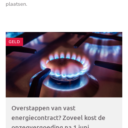
plaatsen.
Andere
GELD
artikelen
Overstappen van vast
energiecontract? Zoveel kost de
opzegvergoeding na 1 juni