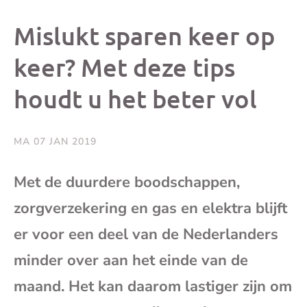
dit
dit
dit
dit
Mislukt sparen keer op
bericht
bericht
bericht
beri
keer? Met deze tips
houdt u het beter vol
op
op
op
via
Facebook
X
Whatsap
e-
MA 07 JAN 2019
mai
Met de duurdere boodschappen,
zorgverzekering en gas en elektra blijft
(op
er voor een deel van de Nederlanders
je
minder over aan het einde van de
e-
maand. Het kan daarom lastiger zijn om